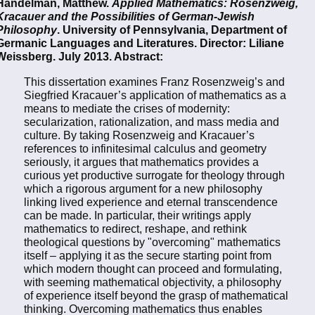
Handelman, Matthew.
Applied Mathematics: Rosenzweig,
Kracauer and the Possibilities of German-Jewish
Philosophy
. University of Pennsylvania, Department of
Germanic Languages and Literatures. Director: Liliane
Weissberg. July 2013. Abstract:
This dissertation examines Franz Rosenzweig’s and
Siegfried Kracauer’s application of mathematics as a
means to mediate the crises of modernity:
secularization, rationalization, and mass media and
culture. By taking Rosenzweig and Kracauer’s
references to infinitesimal calculus and geometry
seriously, it argues that mathematics provides a
curious yet productive surrogate for theology through
which a rigorous argument for a new philosophy
linking lived experience and eternal transcendence
can be made. In particular, their writings apply
mathematics to redirect, reshape, and rethink
theological questions by "overcoming" mathematics
itself – applying it as the secure starting point from
which modern thought can proceed and formulating,
with seeming mathematical objectivity, a philosophy
of experience itself beyond the grasp of mathematical
thinking. Overcoming mathematics thus enables