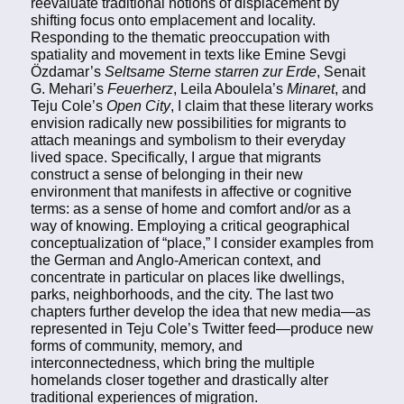
reevaluate traditional notions of displacement by
shifting focus onto emplacement and locality.
Responding to the thematic preoccupation with
spatiality and movement in texts like Emine Sevgi
Özdamar’s
Seltsame Sterne starren zur Erde
, Senait
G. Mehari’s
Feuerherz
, Leila Aboulela’s
Minaret
, and
Teju Cole’s
Open City
, I claim that these literary works
envision radically new possibilities for migrants to
attach meanings and symbolism to their everyday
lived space. Specifically, I argue that migrants
construct a sense of belonging in their new
environment that manifests in affective or cognitive
terms: as a sense of home and comfort and/or as a
way of knowing. Employing a critical geographical
conceptualization of “place,” I consider examples from
the German and Anglo-American context, and
concentrate in particular on places like dwellings,
parks, neighborhoods, and the city. The last two
chapters further develop the idea that new media—as
represented in Teju Cole’s Twitter feed—produce new
forms of community, memory, and
interconnectedness, which bring the multiple
homelands closer together and drastically alter
traditional experiences of migration.