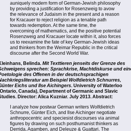
auniquely modern form of German-Jewish philosophy
by providing a justification for Rosenzweig to avow
the relevance of Judaism in the present and a reason
for Kracauer to reject religion as a tenable path
towards redemption. At the same time, the
overcoming of mathematics, and the positive potential
Rosenzweig and Kracauer locate within it, also forces
us to reexamine the fate of key German-Jewish ideas
and thinkers from the Weimar Republic in the critical
discourse after the Second World War.
Kleinhans, Belinda.
Mit Texttieren jenseits der Grenze des
Schweigens sprechen: Sprachkrise, Machtdiskurse und ein
Poetologie des Offenen in der deutschsprachigen
Nachkriegsliteratur am Beispiel Wolfdietrich Schnurres,
Günter Eichs und Ilse Aichingers
. University of Waterloo
(Ontario, Canada), Department of Germanic and Slavic
Studies. Director: Alica Kuzniar. July 2013. Abstract:
I analyze how postwar German writers Wolfdietrich
Schnurre, Günter Eich, and Ilse Aichinger negotiate
anthropocentric and speciesist discourses via animal
figures by drawing on such posthumanist thinkers as
Derrida, Agamben, and Deleuze & Guattari. The