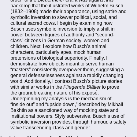
backdrop that the illustrated works of Wilhelm Busch
(1832–1908) made their appearance, using satire and
symbolic inversion to skewer political, social, and
cultural sacred cows. I begin by examining how
Busch uses symbolic inversion to imply a shift in
power between figures of authority and “second-
class” citizens in German society: women and
children. Next, I explore how Busch’s animal
characters, particularly apes, mock human
pretensions of biological superiority. Finally, I
demonstrate how objects meant to serve human
“masters” consistently overpower them, suggesting a
general defenselessness against a rapidly changing
world. Additionally, I contrast Busch’s picture stories
with similar works in the
Fliegende Blätter
to prove
the groundbreaking nature of his exposé.
Underpinning my analysis is the mechanism of
“inside out” and “upside down,” described by Mikhail
Bakhtin as a sanctioned way of mocking state and
institutional powers. Slyly subversive, Busch’s use of
symbolic inversion provides, through humour, a safety
valve transcending class and gender.