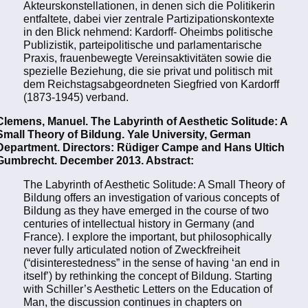
Akteurskonstellationen, in denen sich die Politikerin
entfaltete, dabei vier zentrale Partizipationskontexte
in den Blick nehmend: Kardorff- Oheimbs politische
Publizistik, parteipolitische und parlamentarische
Praxis, frauenbewegte Vereinsaktivitäten sowie die
spezielle Beziehung, die sie privat und politisch mit
dem Reichstagsabgeordneten Siegfried von Kardorff
(1873-1945) verband.
Clemens, Manuel. The Labyrinth of Aesthetic Solitude: A
Small Theory of Bildung. Yale University, German
Department. Directors: Rüdiger Campe and Hans Ultich
Gumbrecht. December 2013. Abstract:
The Labyrinth of Aesthetic Solitude: A Small Theory of
Bildung offers an investigation of various concepts of
Bildung as they have emerged in the course of two
centuries of intellectual history in Germany (and
France). I explore the important, but philosophically
never fully articulated notion of Zweckfreiheit
(“disinterestedness” in the sense of having ‘an end in
itself’) by rethinking the concept of Bildung. Starting
with Schiller’s Aesthetic Letters on the Education of
Man, the discussion continues in chapters on