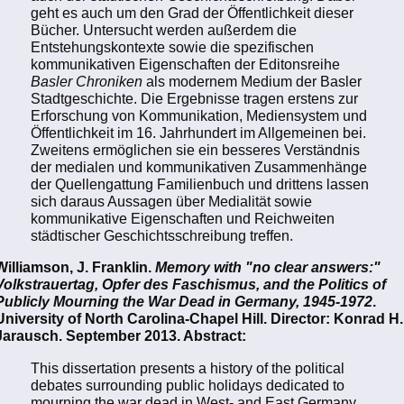
geht es auch um den Grad der Öffentlichkeit dieser
Bücher. Untersucht werden außerdem die
Entstehungskontexte sowie die spezifischen
kommunikativen Eigenschaften der Editonsreihe
Basler Chroniken
als modernem Medium der Basler
Stadtgeschichte. Die Ergebnisse tragen erstens zur
Erforschung von Kommunikation, Mediensystem und
Öffentlichkeit im 16. Jahrhundert im Allgemeinen bei.
Zweitens ermöglichen sie ein besseres Verständnis
der medialen und kommunikativen Zusammenhänge
der Quellengattung Familienbuch und drittens lassen
sich daraus Aussagen über Medialität sowie
kommunikative Eigenschaften und Reichweiten
städtischer Geschichtsschreibung treffen.
Williamson, J. Franklin.
Memory with "no clear answers:"
Volkstrauertag, Opfer des Faschismus, and the Politics of
Publicly Mourning the War Dead in Germany, 1945-1972
.
University of North Carolina-Chapel Hill. Director: Konrad H.
Jarausch. September 2013. Abstract:
This dissertation presents a history of the political
debates surrounding public holidays dedicated to
mourning the war dead in West- and East Germany,