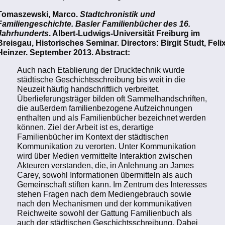
Tomaszewski, Marco.
Stadtchronistik und
Familiengeschichte. Basler Familienbücher des 16.
Jahrhunderts
. Albert-Ludwigs-Universität Freiburg im
Breisgau, Historisches Seminar. Directors: Birgit Studt, Feli
Heinzer. September 2013. Abstract:
Auch nach Etablierung der Drucktechnik wurde
städtische Geschichtsschreibung bis weit in die
Neuzeit häufig handschriftlich verbreitet.
Überlieferungsträger bilden oft Sammelhandschriften,
die außerdem familienbezogene Aufzeichnungen
enthalten und als Familienbücher bezeichnet werden
können. Ziel der Arbeit ist es, derartige
Familienbücher im Kontext der städtischen
Kommunikation zu verorten. Unter Kommunikation
wird über Medien vermittelte Interaktion zwischen
Akteuren verstanden, die, in Anlehnung an James
Carey, sowohl Informationen übermitteln als auch
Gemeinschaft stiften kann. Im Zentrum des Interesses
stehen Fragen nach dem Mediengebrauch sowie
nach den Mechanismen und der kommunikativen
Reichweite sowohl der Gattung Familienbuch als
auch der städtischen Geschichtsschreibung. Dabei