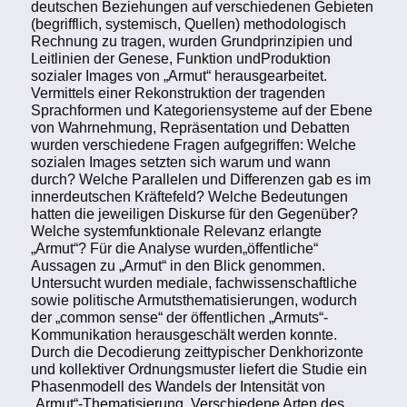
deutschen Beziehungen auf verschiedenen Gebieten
(begrifflich, systemisch, Quellen) methodologisch
Rechnung zu tragen, wurden Grundprinzipien und
Leitlinien der Genese, Funktion undProduktion
sozialer Images von „Armut“ herausgearbeitet.
Vermittels einer Rekonstruktion der tragenden
Sprachformen und Kategoriensysteme auf der Ebene
von Wahrnehmung, Repräsentation und Debatten
wurden verschiedene Fragen aufgegriffen: Welche
sozialen Images setzten sich warum und wann
durch? Welche Parallelen und Differenzen gab es im
innerdeutschen Kräftefeld? Welche Bedeutungen
hatten die jeweiligen Diskurse für den Gegenüber?
Welche systemfunktionale Relevanz erlangte
„Armut“? Für die Analyse wurden„öffentliche“
Aussagen zu „Armut“ in den Blick genommen.
Untersucht wurden mediale, fachwissenschaftliche
sowie politische Armutsthematisierungen, wodurch
der „common sense“ der öffentlichen „Armuts“-
Kommunikation herausgeschält werden konnte.
Durch die Decodierung zeittypischer Denkhorizonte
und kollektiver Ordnungsmuster liefert die Studie ein
Phasenmodell des Wandels der Intensität von
„Armut“-Thematisierung. Verschiedene Arten des