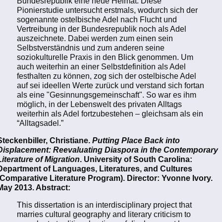
Bundesrepublik eine neue Heimat. Diese
Pionierstudie untersucht erstmals, wodurch sich der
sogenannte ostelbische Adel nach Flucht und
Vertreibung in der Bundesrepublik noch als Adel
auszeichnete. Dabei werden zum einen sein
Selbstverständnis und zum anderen seine
soziokulturelle Praxis in den Blick genommen. Um
auch weiterhin an einer Selbstdefinition als Adel
festhalten zu können, zog sich der ostelbische Adel
auf sei ideellen Werte zurück und verstand sich fortan
als eine "Gesinnungsgemeinschaft". So war es ihm
möglich, in der Lebenswelt des privaten Alltags
weiterhin als Adel fortzubestehen – gleichsam als ein
“Alltagsadel.”
Steckenbiller, Christiane.
Putting Place Back into
Displacement: Reevaluating Diaspora in the Contemporary
Literature of Migration
. University of South Carolina:
Department of Languages, Literatures, and Cultures
(Comparative Literature Program). Director: Yvonne Ivory.
May 2013. Abstract:
This dissertation is an interdisciplinary project that
marries cultural geography and literary criticism to