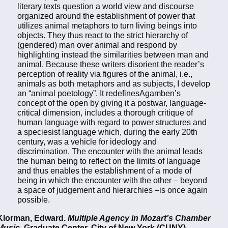
literary texts question a world view and discourse
organized around the establishment of power that
utilizes animal metaphors to turn living beings into
objects. They thus react to the strict hierarchy of
(gendered) man over animal and respond by
highlighting instead the similarities between man and
animal. Because these writers disorient the reader’s
perception of reality via figures of the animal, i.e.,
animals as both metaphors and as subjects, I develop
an “animal poetology”. It redefinesAgamben’s
concept of the open by giving it a postwar, language-
critical dimension, includes a thorough critique of
human language with regard to power structures and
a speciesist language which, during the early 20th
century, was a vehicle for ideology and
discrimination. The encounter with the animal leads
the human being to reflect on the limits of language
and thus enables the establishment of a mode of
being in which the encounter with the other – beyond
a space of judgement and hierarchies –is once again
possible.
Klorman, Edward.
Multiple Agency in Mozart’s Chamber
Music.
Graduate Center, City of New York (CUNY),