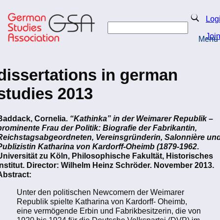
Skip
to
Search
Log
main
Search
content
Joi
Menu
Return to Homepage
dissertations in german
studies 2013
Baddack, Cornelia.
“Kathinka” in der Weimarer Republik –
prominente Frau der Politik: Biografie der Fabrikantin,
Reichstagsabgeordneten, Vereinsgründerin, Salonnière un
Publizistin Katharina von Kardorff-Oheimb (1879-1962
.
Universität zu Köln, Philosophische Fakultät, Historisches
Institut. Director: Wilhelm Heinz Schröder. November 2013.
Abstract:
Unter den politischen Newcomern der Weimarer
Republik spielte Katharina von Kardorff- Oheimb,
eine vermögende Erbin und Fabrikbesitzerin, die von
1920 bis 1924 für die Deutsche Volkspartei (DVP) im