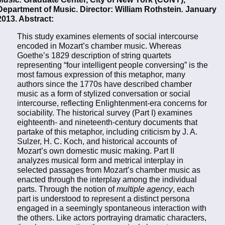
Department of Music. Director: William Rothstein
.
January
2013. Abstract:
This study examines elements of social intercourse
encoded in Mozart’s chamber music. Whereas
Goethe’s 1829 description of string quartets
representing “four intelligent people conversing” is the
most famous expression of this metaphor, many
authors since the 1770s have described chamber
music as a form of stylized conversation or social
intercourse, reflecting Enlightenment-era concerns for
sociability. The historical survey (Part I) examines
eighteenth- and nineteenth-century documents that
partake of this metaphor, including criticism by J. A.
Sulzer, H. C. Koch, and historical accounts of
Mozart’s own domestic music making. Part II
analyzes musical form and metrical interplay in
selected passages from Mozart’s chamber music as
enacted through the interplay among the individual
parts. Through the notion of
multiple agency
, each
part is understood to represent a distinct persona
engaged in a seemingly spontaneous interaction with
the others. Like actors portraying dramatic characters,