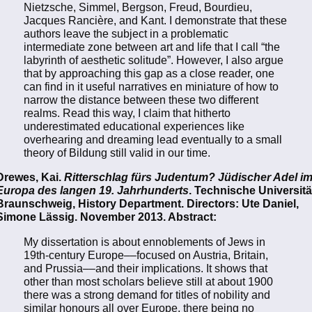
Nietzsche, Simmel, Bergson, Freud, Bourdieu,
Jacques Rancière, and Kant. I demonstrate that these
authors leave the subject in a problematic
intermediate zone between art and life that I call “the
labyrinth of aesthetic solitude”. However, I also argue
that by approaching this gap as a close reader, one
can find in it useful narratives en miniature of how to
narrow the distance between these two different
realms. Read this way, I claim that hitherto
underestimated educational experiences like
overhearing and dreaming lead eventually to a small
theory of Bildung still valid in our time.
Drewes, Kai.
Ritterschlag fürs Judentum? Jüdischer Adel i
Europa des langen 19. Jahrhunderts
. Technische Universitä
Braunschweig, History Department. Directors: Ute Daniel,
Simone Lässig. November 2013. Abstract:
My dissertation is about ennoblements of Jews in
19th-century Europe––focused on Austria, Britain,
and Prussia––and their implications. It shows that
other than most scholars believe still at about 1900
there was a strong demand for titles of nobility and
similar honours all over Europe, there being no