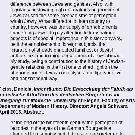
difference between Jews and gentiles. Also, with
regularity bestowing high decorations on prominent
Jews caused the same mechanisms of perception
within Jewry. What differed a lot from country to
country, however, was the supply of ennoblements
concerning Jews. To pay attention to transnational
aspects is of special importance in this story anyway,
be it the ennoblement of foreign subjects, the
migration of already ennobled families, or Jewish
authors bearing in mind decorations of Jews abroad.
My study, being a contribution to the history of Jewish-
gentile relations, is the first one to shed light on the
phenomenon of Jewish nobility in a multiperspective
and transnational way.
Fleiss, Daniela.
Innenräume: Die Entdeckung der Fabrik als
touristische Attraktion des deutschen Bürgertums im
Übergang zur Moderne
. University of Siegen, Faculty of Arts
Department of Modern History. Director: Angela Schwarz.
April 2013. Abstract:
At the end of the nineteenth century the perception of
factories in the eyes of the German Bourgeoisie
changed from a noisy and dirty place one preferred to