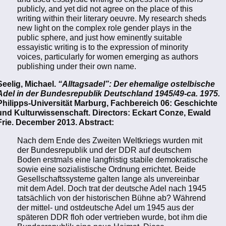
publicly, and yet did not agree on the place of this
writing within their literary oeuvre. My research sheds
new light on the complex role gender plays in the
public sphere, and just how eminently suitable
essayistic writing is to the expression of minority
voices, particularly for women emerging as authors
publishing under their own name.
Seelig, Michael.
“Alltagsadel”: Der ehemalige ostelbische
Adel in der Bundesrepublik Deutschland 1945/49-ca. 1975.
Philipps-Universität Marburg, Fachbereich 06: Geschichte
und Kulturwissenschaft. Directors: Eckart Conze, Ewald
Frie. December 2013. Abstract:
Nach dem Ende des Zweiten Weltkriegs wurden mit
der Bundesrepublik und der DDR auf deutschem
Boden erstmals eine langfristig stabile demokratische
sowie eine sozialistische Ordnung errichtet. Beide
Gesellschaftssysteme galten lange als unvereinbar
mit dem Adel. Doch trat der deutsche Adel nach 1945
tatsächlich von der historischen Bühne ab? Während
der mittel- und ostdeutsche Adel um 1945 aus der
späteren DDR floh oder vertrieben wurde, bot ihm die