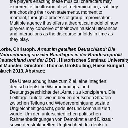
the players enacting these musical characters may
experience the illusion of self-determination, as if they
are choosing their own statements, moment to
moment, through a process of group improvisation.
Multiple agency thus offers a theoretical model of how
players may conceive of their own musical utterances
and interactions as the discourse unfolds in time as
they play.
Lorke, Christoph.
Armut im geteilten Deutschland: Die
Wahrnehmung sozialer Randlagen in der Bundesrepublik
Deutschland und der DDR
. Historisches Seminar, Universit
of Münster. Directors: Thomas Großbölting, Heike Bungert.
March 2013. Abstract:
Die Untersuchung hatte zum Ziel, eine integriert
deutsch-deutsche Wahrnehmungs- und
Deutungsgeschichte der „Armut“ zu konzipieren. Die
Leitfrage lautete, wie in beiden deutschen Staaten
zwischen Teilung und Wiedervereinigung soziale
Ungleichheit gedacht, gedeutet und kommuniziert
wurde. Um den unterschiedlichen politischen
Rahmenbedingungen von Demokratie und Diktatur
sowie der strukturellen Ungleichheit der deutsch-