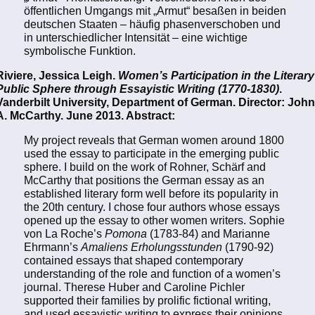
öffentlichen Umgangs mit „Armut“ besaßen in beiden
deutschen Staaten – häufig phasenverschoben und
in unterschiedlicher Intensität – eine wichtige
symbolische Funktion.
Riviere, Jessica Leigh.
Women’s Participation in the Literary
Public Sphere through Essayistic Writing (1770-1830)
.
Vanderbilt University, Department of German. Director: John
A. McCarthy. June 2013. Abstract:
My project reveals that German women around 1800
used the essay to participate in the emerging public
sphere. I build on the work of Rohner, Schärf and
McCarthy that positions the German essay as an
established literary form well before its popularity in
the 20th century. I chose four authors whose essays
opened up the essay to other women writers. Sophie
von La Roche’s
Pomona
(1783-84) and Marianne
Ehrmann’s
Amaliens Erholungsstunden
(1790-92)
contained essays that shaped contemporary
understanding of the role and function of a women’s
journal. Therese Huber and Caroline Pichler
supported their families by prolific fictional writing,
and used essayistic writing to express their opinions