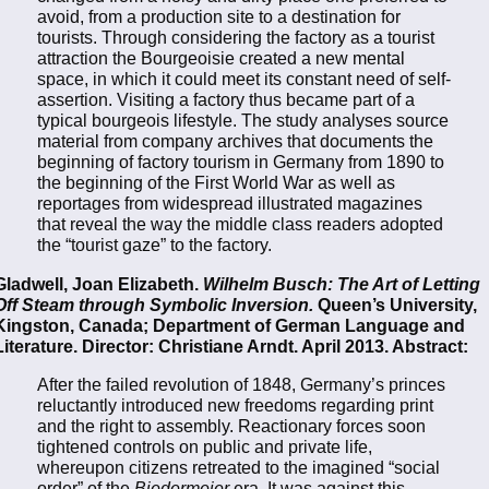
avoid, from a production site to a destination for
tourists. Through considering the factory as a tourist
attraction the Bourgeoisie created a new mental
space, in which it could meet its constant need of self-
assertion. Visiting a factory thus became part of a
typical bourgeois lifestyle. The study analyses source
material from company archives that documents the
beginning of factory tourism in Germany from 1890 to
the beginning of the First World War as well as
reportages from widespread illustrated magazines
that reveal the way the middle class readers adopted
the “tourist gaze” to the factory.
Gladwell, Joan Elizabeth.
Wilhelm Busch: The Art of Letting
Off Steam through Symbolic Inversion.
Queen’s University,
Kingston, Canada; Department of German Language and
Literature. Director: Christiane Arndt. April 2013. Abstract:
After the failed revolution of 1848, Germany’s princes
reluctantly introduced new freedoms regarding print
and the right to assembly. Reactionary forces soon
tightened controls on public and private life,
whereupon citizens retreated to the imagined “social
order” of the
Biedermeier
era. It was against this